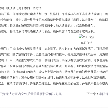
门使玻璃门更干净的一些方法：
工具：你可以使用玻璃清洁剂、水、洗涤剂、海绵或软布等工具来清洁玻璃门。确
和杂物：首先，用一块干净的布或海绵轻轻擦拭玻璃门表面，以去除灰尘、蜘蛛网
液：将适量的玻璃清洁剂倒入喷雾瓶中，加入适量的水，然后轻轻摇匀。
液：将清洁液均匀喷洒在玻璃门表面。确保喷雾均匀覆盖整个玻璃面积。
阜阳保洁
门：用海绵或软布蘸取清洁液，从上到下、从左到右的方向擦拭玻璃门。可以用横
门框：除了玻璃门本身，也要清洗门框和门把手。使用洗涤剂和水混合物，用海绵
门：用干净的柔软布或纸巾擦干玻璃门表面，确保没有水渍或残留物。可以使用吸
正：检查玻璃门表面是否有残留的污渍或水渍，如果有，可以再次喷洒适量的清洁
：为了保持玻璃门的清洁，建议定期进行清洁，特别是在玻璃门经常暴露在外部环
粗糙的材料：避免使用有刺激性的材料，如钢丝球或硬刷子，以免划伤玻璃表面。
：在清洁玻璃门时，要注意自身安全。确保站在稳定的位置，并注意不要滑倒或受
开荒保洁对室内空气质量的重要性及解决方案
下一个：
阜阳