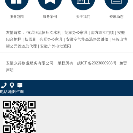
服务范围
服务案例
关于我们
资讯动态
友情链接：
恒温恒流恒压冷水机
|
芜湖办公家具
|
南方珠江电缆
|
安徽
阳台护栏
|
扫雪刷
|
合肥办公家具
|
安徽空气能高温热泵维修
|
马鞍山博
望公元管道总代理
|
安徽户外电动遮阳
安徽众得物业服务有限公司 版权所有
皖ICP备2023006908号
免责
声明
电话
地图
咨询